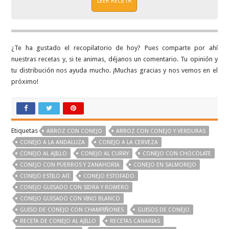
LEER RECETA
¿Te ha gustado el recopilatorio de hoy? Pues comparte por ahí
nuestras recetas y, si te animas, déjanos un comentario. Tu opinión y
tu distribución nos ayuda mucho. ¡Muchas gracias y nos vemos en el
próximo!
Etiquetas
ARROZ CON CONEJO
ARROZ CON CONEJO Y VERDURAS
CONEJO A LA ANDALUZA
CONEJO A LA CERVEZA
CONEJO AL AJILLO
CONEJO AL CURRY
CONEJO CON CHOCOLATE
CONEJO CON PUERROS Y ZANAHORIA
CONEJO EN SALMOREJO
CONEJO ESTILO AFI
CONEJO ESTOFADO
CONEJO GUISADO CON SIDRA Y ROMERO
CONEJO GUISADO CON VINO BLANCO
GUISO DE CONEJO CON CHAMPIÑONES
GUISOS DE CONEJO
RECETA DE CONEJO AL AJILLO
RECETAS CANARIAS