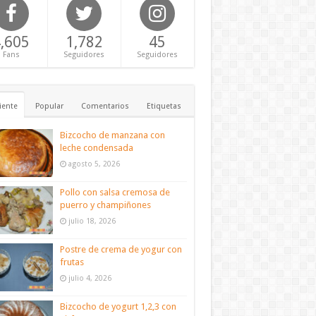
,605
1,782
45
Fans
Seguidores
Seguidores
iente
Popular
Comentarios
Etiquetas
Bizcocho de manzana con
leche condensada
agosto 5, 2026
Pollo con salsa cremosa de
puerro y champiñones
julio 18, 2026
Postre de crema de yogur con
frutas
julio 4, 2026
Bizcocho de yogurt 1,2,3 con