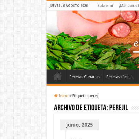
Sobre mí
¡Mándame t
JUEVES , 6 AGOSTO 2026
Recetas Canarias
Recetas fáciles
Inicio
»
Etiqueta:
perejil
Archivo de etiqueta:
perejil
junio, 2025