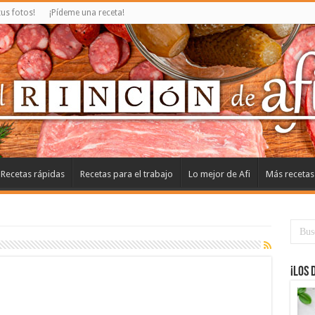
us fotos!
¡Pídeme una receta!
Recetas rápidas
Recetas para el trabajo
Lo mejor de Afi
Más recetas
¡Los 