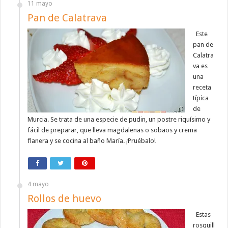
11 mayo
Pan de Calatrava
Este
pan de
Calatra
va es
una
receta
típica
de
Murcia. Se trata de una especie de pudin, un postre riquísimo y
fácil de preparar, que lleva magdalenas o sobaos y crema
flanera y se cocina al baño María. ¡Pruébalo!
4 mayo
Rollos de huevo
Estas
rosquill