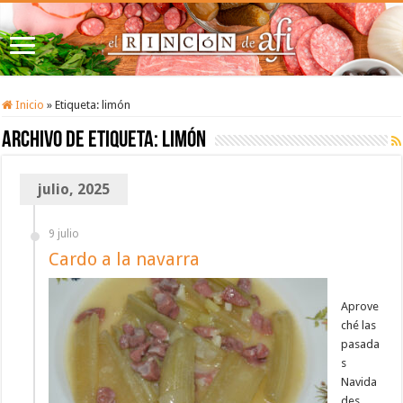
Inicio
»
Etiqueta:
limón
Archivo de etiqueta:
limón
julio, 2025
9 julio
Cardo a la navarra
Aprove
ché las
pasada
s
Navida
des,