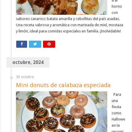
a al
horno
con
sabores canarios: batata amarilla y cebollitas del país asadas.
Una receta sabrosa y aromática con marinada de miel, mostaza
y limón, ideal para comidas especiales en familia. ¡Inolvidable!
octubre, 2024
30 octubre
Mini donuts de calabaza especiada
Para
una
fiesta
como
Hallowe
en te
recomi