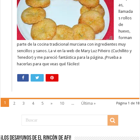
as,
llamada
s rollos
de
huevo,
forman
parte de la cocina tradicional murciana con ingredientes muy
sencillos y sanos. La vi en la web de Mary Luz Piñeiro (Cuchillito y
Tenedor) y me pareció fantástica para la página. ¡Prueba a
hacerlas para que veas qué fáciles!
1
2
3
4
5
»
10
...
Última »
Página 1 de 18
¡Los desayunos de El Rincón de Afi!