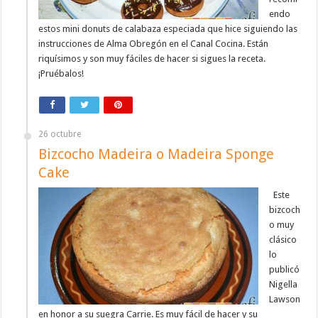
endo
estos mini donuts de calabaza especiada que hice siguiendo las
instrucciones de Alma Obregón en el Canal Cocina. Están
riquísimos y son muy fáciles de hacer si sigues la receta.
¡Pruébalos!
26 octubre
Bizcocho Madeira o Madeira Sponge
Cake
Este
bizcoch
o muy
clásico
lo
publicó
Nigella
Lawson
en honor a su suegra Carrie. Es muy fácil de hacer y su