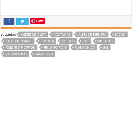
Save
Etiquetas
ACEITE DE OLIVA
ACEITUNAS
ALETA DE TERNERA
BACON
CALDO DE CARNE
CEBOLLA
HUEVOS
PATÉ
PIMIENTAS
PIMIENTO MORRÓN
PIMIENTO ROJO
PLATO ÚNICO
SAL
VINO BLANCO
ZANAHORIA