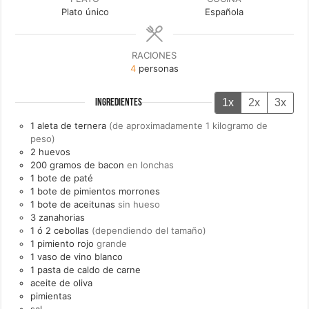
Plato único
Española
RACIONES
4
personas
1x
2x
3x
INGREDIENTES
1
aleta de ternera
(de aproximadamente 1 kilogramo de
peso)
2
huevos
200
gramos de
bacon
en lonchas
1
bote de
paté
1
bote de
pimientos morrones
1
bote de
aceitunas
sin hueso
3
zanahorias
1 ó 2
cebollas
(dependiendo del tamaño)
1
pimiento rojo
grande
1
vaso de
vino blanco
1
pasta de
caldo de carne
aceite de oliva
pimientas
sal