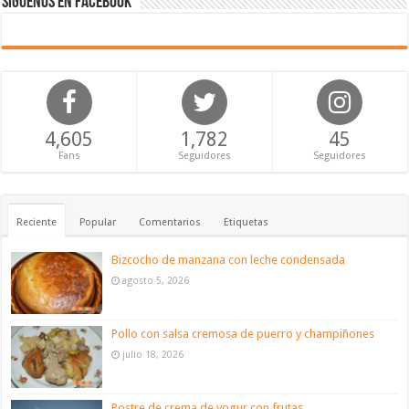
Síguenos en Facebook
4,605
1,782
45
Fans
Seguidores
Seguidores
Reciente
Popular
Comentarios
Etiquetas
Bizcocho de manzana con leche condensada
agosto 5, 2026
Pollo con salsa cremosa de puerro y champiñones
julio 18, 2026
Postre de crema de yogur con frutas