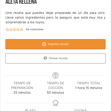
Aleta rellena
Una receta que puedes dejar preparada de un día para otro.
Lleva varios ingredientes pero te aseguro que está muy rica y
sorprenderás a los tuyos.
Sin votaciones
Imprimir receta
Pinear receta
TIEMPO DE
TIEMPO DE
TIEMPO TOTAL
hora
minutos
PREPARACIÓN
COCCIÓN
1
hora
15
minutos
minutos
minutos
25
minutos
50
minutos
PLATO
COCINA