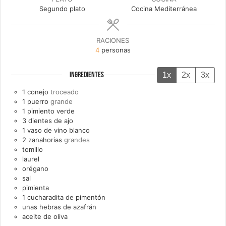
Segundo plato
Cocina Mediterránea
RACIONES
4
personas
1x
2x
3x
INGREDIENTES
1
conejo
troceado
1
puerro
grande
1
pimiento verde
3
dientes de
ajo
1
vaso de
vino blanco
2
zanahorias
grandes
tomillo
laurel
orégano
sal
pimienta
1
cucharadita de
pimentón
unas
hebras de
azafrán
aceite de oliva