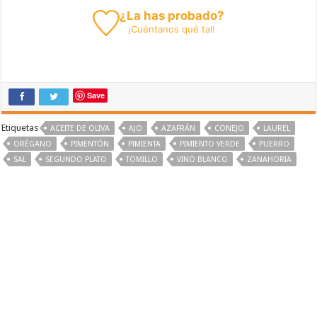
¿La has probado?
¡
Cuéntanos
qué tal!
Save
Etiquetas
ACEITE DE OLIVA
AJO
AZAFRÁN
CONEJO
LAUREL
ORÉGANO
PIMENTÓN
PIMIENTA
PIMIENTO VERDE
PUERRO
SAL
SEGUNDO PLATO
TOMILLO
VINO BLANCO
ZANAHORIA