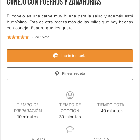
Conejo con puerros y zanahorias
El conejo es una carne muy buena para la salud y además está
buenísima. Esta es otra receta más de las miles que hay hechas
con conejo. Espero que les guste.
5
de 1 voto
Imprimir receta
Pinear receta
TIEMPO DE
TIEMPO DE
TIEMPO TOTAL
minutos
PREPARACIÓN
COCCIÓN
40
minutos
minutos
minutos
10
minutos
30
minutos
PLATO
COCINA