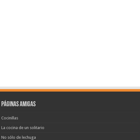
Páginas amigas
Cocinillas
La cocina de un solitario
No sólo de lechuga