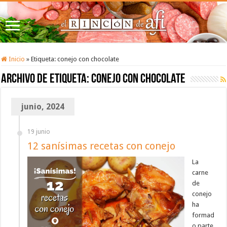
Inicio
»
Etiqueta:
conejo con chocolate
Archivo de etiqueta:
conejo con chocolate
junio, 2024
19 junio
12 sanísimas recetas con conejo
La
carne
de
conejo
ha
formad
o parte