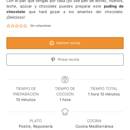
Con el pan que tengas por casa (yo usé pan de leche), huevos,
leche, azúcar y chocolate puedes preparar este
puding de
chocolate
que hará gozar a los amantes del chocolate.
¡Delicioso!
Sin votaciones
Imprimir receta
Pinear receta
TIEMPO DE
TIEMPO DE
TIEMPO TOTAL
hora
minutos
PREPARACIÓN
COCCIÓN
1
hora
10
minutos
minutos
hora
10
minutos
1
hora
PLATO
COCINA
Postre, Repostería
Cocina Mediterránea