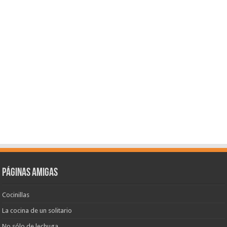
Páginas amigas
Cocinillas
La cocina de un solitario
No sólo de lechuga