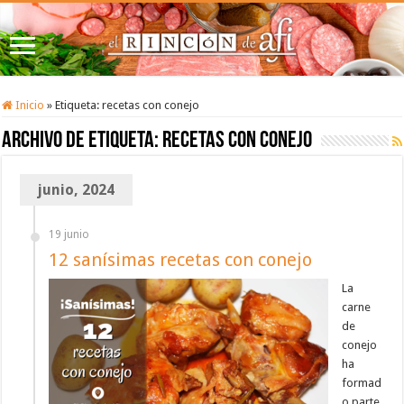
Inicio
»
Etiqueta:
recetas con conejo
Archivo de etiqueta:
recetas con conejo
junio, 2024
19 junio
12 sanísimas recetas con conejo
La
carne
de
conejo
ha
formad
o parte