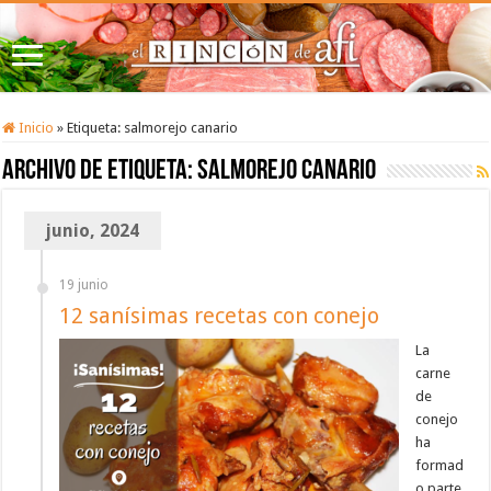
Inicio
»
Etiqueta:
salmorejo canario
Archivo de etiqueta:
salmorejo canario
junio, 2024
19 junio
12 sanísimas recetas con conejo
La
carne
de
conejo
ha
formad
o parte