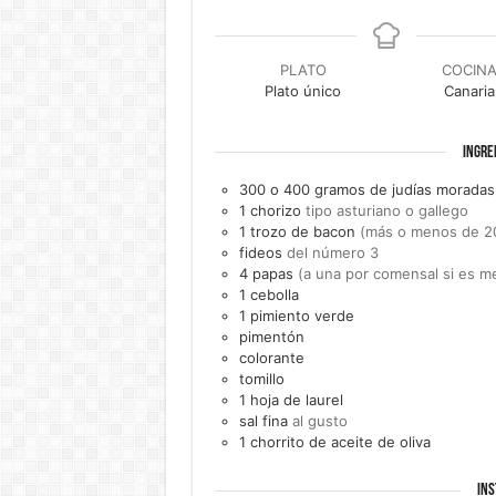
PLATO
COCIN
Plato único
Canaria
INGRE
300 o 400
gramos de
judías moradas
1
chorizo
tipo asturiano o gallego
1
trozo de
bacon
(más o menos de 2
fideos
del número 3
4
papas
(a una por comensal si es m
1
cebolla
1
pimiento verde
pimentón
colorante
tomillo
1
hoja de
laurel
sal fina
al gusto
1
chorrito de
aceite de oliva
INS