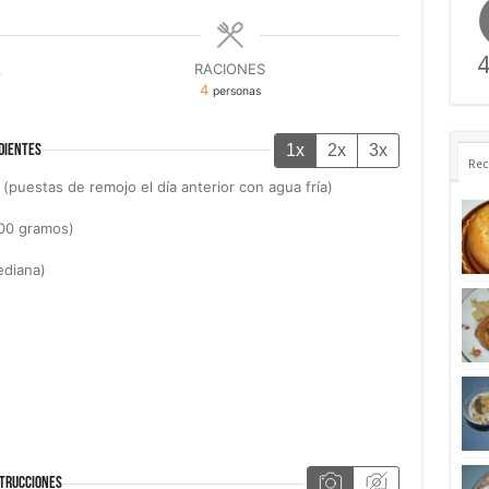
4
A
RACIONES
4
personas
1x
2x
3x
DIENTES
Rec
(puestas de remojo el día anterior con agua fría)
00 gramos)
ediana)
TRUCCIONES