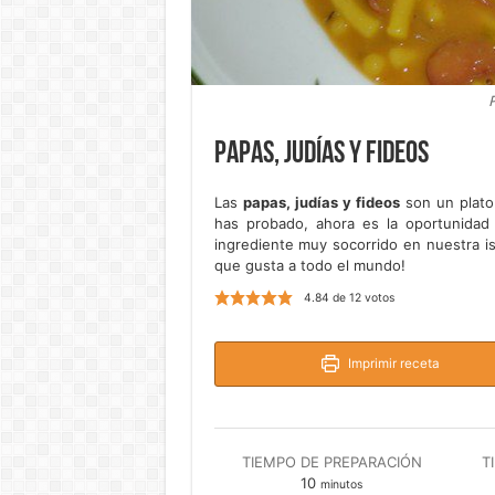
P
Papas, judías y fideos
Las
papas, judías y fideos
son un plato 
has probado, ahora es la oportunidad
ingrediente muy socorrido en nuestra is
que gusta a todo el mundo!
4.84
de
12
votos
Imprimir receta
TIEMPO DE PREPARACIÓN
T
minutos
10
minutos