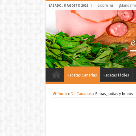
Sobre mí
¡Mándame 
SÁBADO , 8 AGOSTO 2026
Recetas Canarias
Recetas fáciles
Inicio
»
De Canarias
»
Papas, judías y fideos