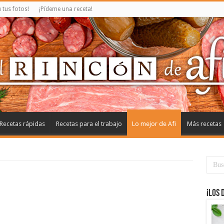
tus fotos!
¡Pídeme una receta!
Recetas rápidas
Recetas para el trabajo
Lo mejor de Afi
Más recetas
¡Los 