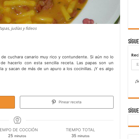
apas, judías y fideos
Sígu
Rec
de cuchara canario muy rico y contundente. Si aún no lo
 de hacerlo con esta sencilla receta. Las papas son un
la y sacan de más de un apuro a los cocinillas. ¡Y es algo
Pinear receta
Sígue
IEMPO DE COCCIÓN
TIEMPO TOTAL
minutos
minutos
25
35
minutos
minutos