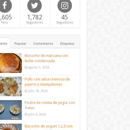
,605
1,782
45
Fans
Seguidores
Seguidores
iente
Popular
Comentarios
Etiquetas
Bizcocho de manzana con
leche condensada
agosto 5, 2026
Pollo con salsa cremosa de
puerro y champiñones
julio 18, 2026
Postre de crema de yogur con
frutas
julio 4, 2026
Bizcocho de yogurt 1,2,3 con