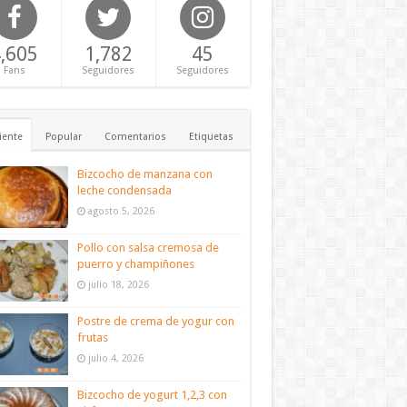
,605
1,782
45
Fans
Seguidores
Seguidores
iente
Popular
Comentarios
Etiquetas
Bizcocho de manzana con
leche condensada
agosto 5, 2026
Pollo con salsa cremosa de
puerro y champiñones
julio 18, 2026
Postre de crema de yogur con
frutas
julio 4, 2026
Bizcocho de yogurt 1,2,3 con