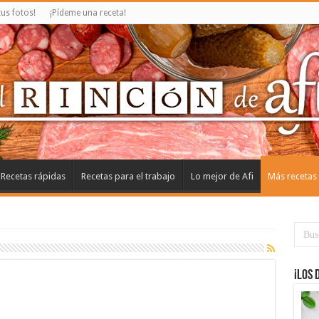
us fotos!
¡Pídeme una receta!
Recetas rápidas
Recetas para el trabajo
Lo mejor de Afi
Más recetas
¡Los 