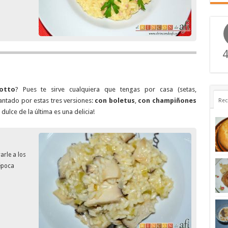
4
otto
? Pues te sirve cualquiera que tengas por casa (setas,
tado por estas tres versiones:
con boletus
,
con champiñones
Rec
e dulce de la última es una delicia!
rle a los
 época