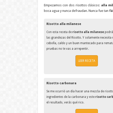
Empezamos con dos risottos clásicos:
alla mi
boca agua y nunca defraudan. Nunca fue tan
fá
Risotto alla milanese
Con esta receta de
risotto alla milanese
podrás
las grandezas del Risotto. Y solamente necesita
cebolla, caldo y un buen mantecado para rematar
pruebas no te vas a arrepentir.
LEER RECETA
Risotto carbonara
Se me ocurrió un día hacer una mezcla de risott
ingredientes de la carbonara y este
risotto car
el resultado, verás qué rico.