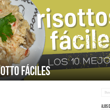
sotto fáciles
¡Los 