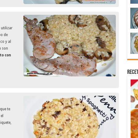
utilizar
po de
co y al
n son
to con
Recet
que te
el
iquete,