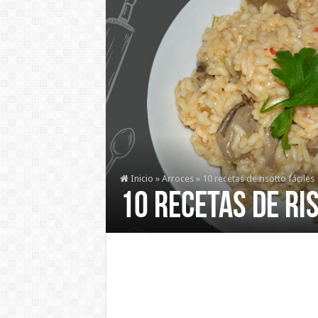
Inicio
»
Arroces
»
10 recetas de risotto fáciles
10 recetas de ri