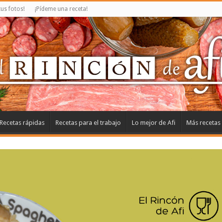
us fotos!
¡Pídeme una receta!
Recetas rápidas
Recetas para el trabajo
Lo mejor de Afi
Más recetas