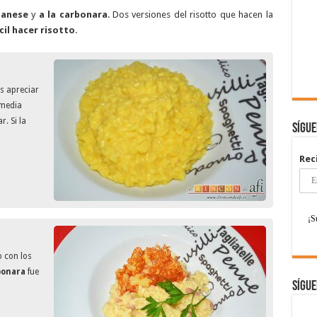
lanese
y
a la carbonara
. Dos versiones del risotto que hacen la
cil hacer risotto
.
 apreciar
 media
. Si la
Sígu
Rec
o con los
bonara
fue
Sígue