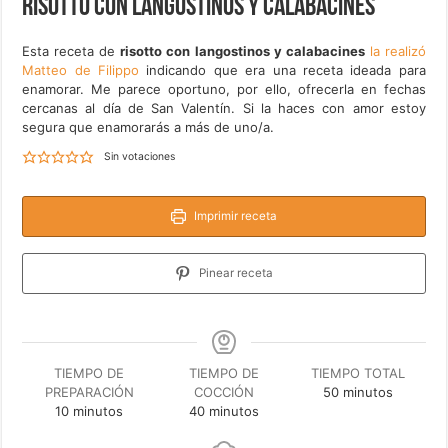
Risotto con langostinos y calabacines
Esta receta de
risotto con langostinos y calabacines
la realizó
Matteo de Filippo
indicando que era una receta ideada para
enamorar. Me parece oportuno, por ello, ofrecerla en fechas
cercanas al día de San Valentín. Si la haces con amor estoy
segura que enamorarás a más de uno/a.
Sin votaciones
Imprimir receta
Pinear receta
TIEMPO DE
TIEMPO DE
TIEMPO TOTAL
minutos
PREPARACIÓN
COCCIÓN
50
minutos
minutos
minutos
10
minutos
40
minutos