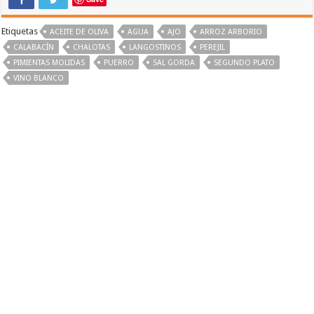
Etiquetas
ACEITE DE OLIVA
AGUA
AJO
ARROZ ARBORIO
CALABACÍN
CHALOTAS
LANGOSTINOS
PEREJIL
PIMIENTAS MOLIDAS
PUERRO
SAL GORDA
SEGUNDO PLATO
VINO BLANCO