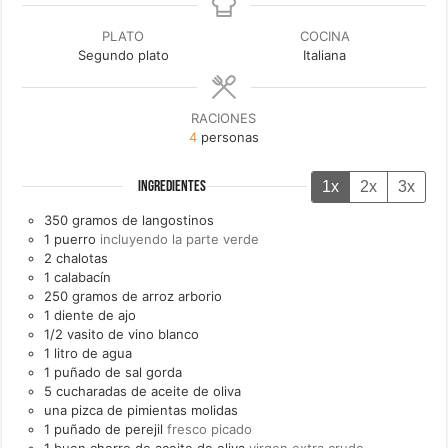
PLATO
COCINA
Segundo plato
Italiana
RACIONES
4
personas
1x
2x
3x
INGREDIENTES
350
gramos de
langostinos
1
puerro
incluyendo la parte verde
2
chalotas
1
calabacín
250
gramos de
arroz arborio
1
diente de
ajo
1/2
vasito de
vino blanco
1
litro de
agua
1
puñado de
sal gorda
5
cucharadas de
aceite de oliva
una
pizca de
pimientas molidas
1
puñado de
perejil
fresco picado
1
buen chorro de
aceite de oliva
virgen extra crudo