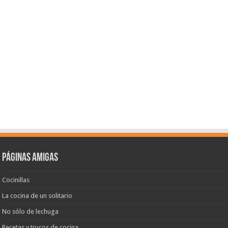
Páginas amigas
Cocinillas
La cocina de un solitario
No sólo de lechuga
Recetas y trucos de cocina