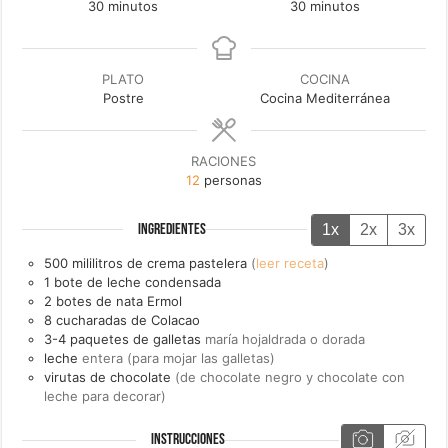
minutos
minutos
30
minutos
30
minutos
PLATO
COCINA
Postre
Cocina Mediterránea
RACIONES
12
personas
1x
2x
3x
INGREDIENTES
500
mililitros de
crema pastelera
(
leer receta
)
1
bote de
leche condensada
2
botes de
nata Ermol
8
cucharadas de
Colacao
3-4
paquetes de
galletas
maría hojaldrada o dorada
leche
entera (para mojar las galletas)
virutas de chocolate
(de chocolate negro y chocolate con
leche para decorar)
INSTRUCCIONES