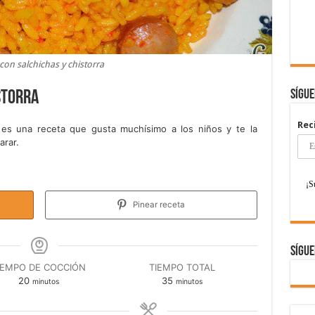
con salchichas y chistorra
Sígu
storra
Rec
es una receta que gusta muchísimo a los niños y te la
arar.
Pinear receta
Sígue
IEMPO DE COCCIÓN
TIEMPO TOTAL
minutos
minutos
20
35
minutos
minutos