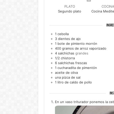
PLATO
COCIN
Segundo plato
Cocina Medite
INGRE
1
cebolla
3
dientes de
ajo
1
bote de
pimiento morrón
400
gramos de
arroz vaporizado
4
salchichas
grandes
1/2
chistorra
6
salchichas frescas
1
cucharadita de
pimentón
aceite de oliva
una
pizca de
sal
1
litro de
caldo de pollo
INS
En un vaso triturador ponemos la ceboll