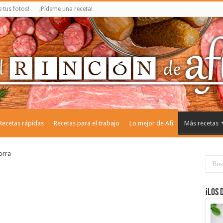
tus fotos!
¡Pídeme una receta!
Recetas rápidas
Recetas para el trabajo
Lo mejor de Afi
Más recetas
orra
¡Los 