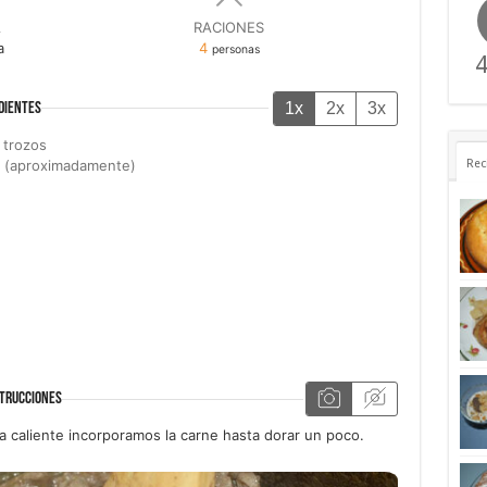
A
RACIONES
a
4
personas
4
1x
2x
3x
DIENTES
 trozos
s (aproximadamente)
Rec
TRUCCIONES
ya caliente incorporamos la carne hasta dorar un poco.