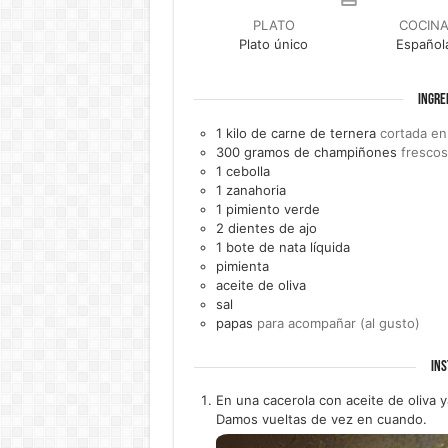
PLATO
COCIN
Plato único
Español
INGRE
1
kilo de
carne de ternera
cortada en
300
gramos de
champiñones
fresco
1
cebolla
1
zanahoria
1
pimiento verde
2
dientes de
ajo
1
bote de
nata líquida
pimienta
aceite de oliva
sal
papas
para acompañar (al gusto)
INS
En una cacerola con aceite de oliva 
Damos vueltas de vez en cuando.