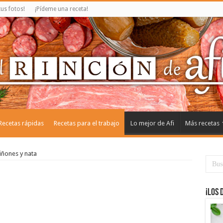
us fotos!
¡Pídeme una receta!
Recetas rápidas
Recetas para el trabajo
Lo mejor de Afi
Más recetas
iñones y nata
¡Los 