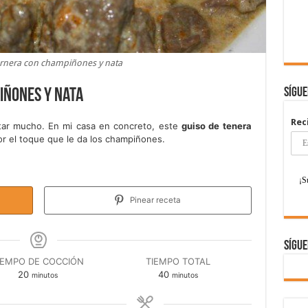
ernera con champiñones y nata
Sígu
iñones y nata
Rec
ar mucho. En mi casa en concreto, este
guiso de tenera
r el toque que le da los champiñones.
Pinear receta
Sígue
IEMPO DE COCCIÓN
TIEMPO TOTAL
minutos
minutos
20
40
minutos
minutos