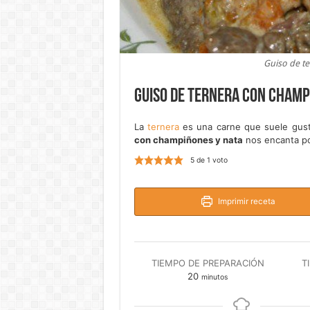
Guiso de t
Guiso de ternera con champ
La
ternera
es una carne que suele gust
con champiñones y nata
nos encanta po
5
de 1 voto
Imprimir receta
TIEMPO DE PREPARACIÓN
T
minutos
20
minutos