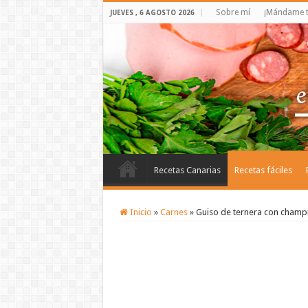
Sobre mí
¡Mándame t
JUEVES , 6 AGOSTO 2026
Recetas Canarias
Recetas fáciles
Inicio
»
Carnes
»
Guiso de ternera con champ