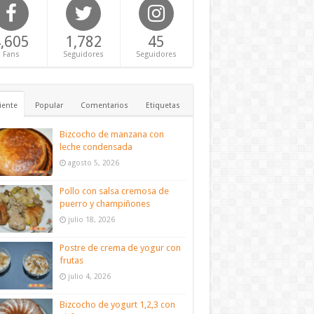
,605
1,782
45
Fans
Seguidores
Seguidores
iente
Popular
Comentarios
Etiquetas
Bizcocho de manzana con
leche condensada
agosto 5, 2026
Pollo con salsa cremosa de
puerro y champiñones
julio 18, 2026
Postre de crema de yogur con
frutas
julio 4, 2026
Bizcocho de yogurt 1,2,3 con