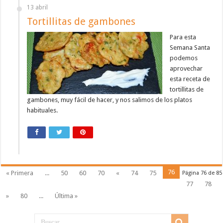
13 abril
Tortillitas de gambones
Para esta
Semana Santa
podemos
aprovechar
esta receta de
tortillitas de
gambones, muy fácil de hacer, y nos salimos de los platos
habituales.
76
« Primera
...
50
60
70
«
74
75
Página 76 de 85
77
78
»
80
...
Última »