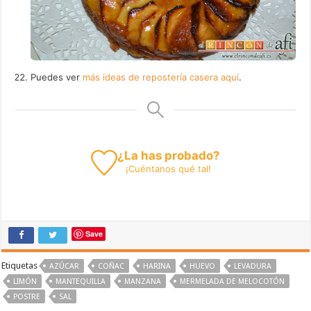
Puedes ver
más ideas de repostería casera aquí
.
¿La has probado?
¡
Cuéntanos
qué tal!
Save
Etiquetas
AZÚCAR
COÑAC
HARINA
HUEVO
LEVADURA
LIMÓN
MANTEQUILLA
MANZANA
MERMELADA DE MELOCOTÓN
POSTRE
SAL