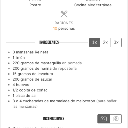
Postre
Cocina Mediterránea
RACIONES
10
personas
1x
2x
3x
INGREDIENTES
3
manzanas Reineta
1
limón
220
gramos de
mantequilla
en pomada
200
gramos de
harina
de repostería
15
gramos de
levadura
200
gramos de
azúcar
4
huevos
1/2
copita de
coñac
1
pizca de
sal
3 o 4
cucharadas de
mermelada de melocotón
(para bañar
las manzanas)
INSTRUCCIONES