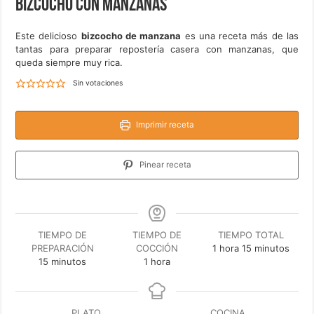
Bizcocho con manzanas
Este delicioso
bizcocho de manzana
es una receta más de las
tantas para preparar repostería casera con manzanas, que
queda siempre muy rica.
Sin votaciones
Imprimir receta
Pinear receta
TIEMPO DE
TIEMPO DE
TIEMPO TOTAL
hora
minutos
PREPARACIÓN
COCCIÓN
1
hora
15
minutos
minutos
hora
15
minutos
1
hora
PLATO
COCINA