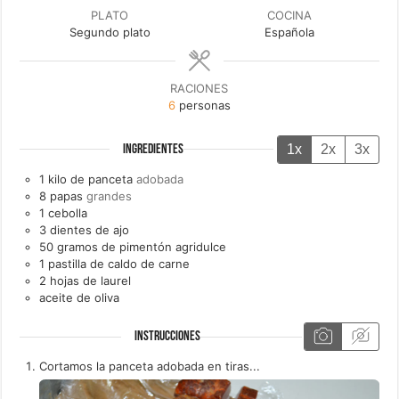
PLATO
COCINA
Segundo plato
Española
RACIONES
6
personas
1x
2x
3x
INGREDIENTES
1
kilo de
panceta
adobada
8
papas
grandes
1
cebolla
3
dientes de
ajo
50
gramos de
pimentón agridulce
1
pastilla de
caldo de carne
2
hojas de
laurel
aceite de oliva
INSTRUCCIONES
Cortamos la panceta adobada en tiras...