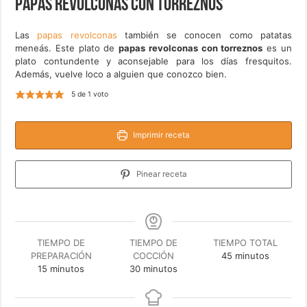
Papas revolconas con torreznos
Las
papas revolconas
también se conocen como patatas
meneás. Este plato de
papas revolconas con torreznos
es un
plato contundente y aconsejable para los días fresquitos.
Además, vuelve loco a alguien que conozco bien.
5
de 1 voto
Imprimir receta
Pinear receta
TIEMPO DE
TIEMPO DE
TIEMPO TOTAL
minutos
PREPARACIÓN
COCCIÓN
45
minutos
minutos
minutos
15
minutos
30
minutos