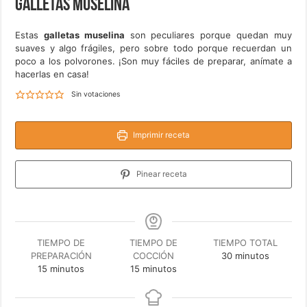
Galletas muselina
Estas
galletas muselina
son peculiares porque quedan muy
suaves y algo frágiles, pero sobre todo porque recuerdan un
poco a los polvorones. ¡Son muy fáciles de preparar, anímate a
hacerlas en casa!
Sin votaciones
Imprimir receta
Pinear receta
TIEMPO DE
TIEMPO DE
TIEMPO TOTAL
minutos
PREPARACIÓN
COCCIÓN
30
minutos
minutos
minutos
15
minutos
15
minutos