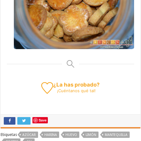
¿La has probado?
¡
Cuéntanos
qué tal!
Save
Etiquetas
AZÚCAR
HARINA
HUEVO
LIMÓN
MANTEQUILLA