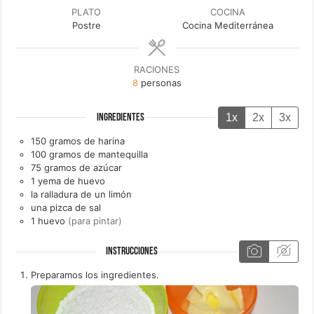
PLATO
COCINA
Postre
Cocina Mediterránea
RACIONES
8
personas
1x
2x
3x
INGREDIENTES
150
gramos de
harina
100
gramos de
mantequilla
75
gramos de
azúcar
1
yema de
huevo
la ralladura de un
limón
una
pizca de
sal
1
huevo
(para pintar)
INSTRUCCIONES
Preparamos los ingredientes.