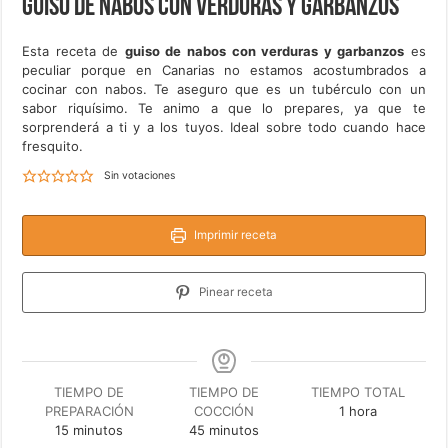
Guiso de nabos con verduras y garbanzos
Esta receta de
guiso de nabos con verduras y garbanzos
es
peculiar porque en Canarias no estamos acostumbrados a
cocinar con nabos. Te aseguro que es un tubérculo con un
sabor riquísimo. Te animo a que lo prepares, ya que te
sorprenderá a ti y a los tuyos. Ideal sobre todo cuando hace
fresquito.
Sin votaciones
Imprimir receta
Pinear receta
TIEMPO DE
TIEMPO DE
TIEMPO TOTAL
hora
PREPARACIÓN
COCCIÓN
1
hora
minutos
minutos
15
minutos
45
minutos