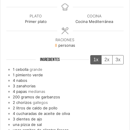
PLATO
COCINA
Primer plato
Cocina Mediterránea
RACIONES
8
personas
1x
2x
3x
INGREDIENTES
1
cebolla
grande
1
pimiento verde
4
nabos
3
zanahorias
4
papas
medianas
200
gramos de
garbanzos
2
chorizos
gallegos
2
litros de
caldo de pollo
4
cucharadas de
aceite de oliva
3
dientes de
ajo
una
pizca de
sal
unas
ramitas de
cilantro fresco