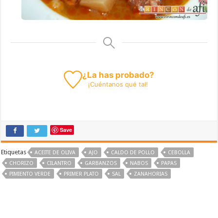
¿La has probado?
¡
Cuéntanos
qué tal!
Save
Etiquetas
ACEITE DE OLIVA
AJO
CALDO DE POLLO
CEBOLLA
CHORIZO
CILANTRO
GARBANZOS
NABOS
PAPAS
PIMIENTO VERDE
PRIMER PLATO
SAL
ZANAHORIAS