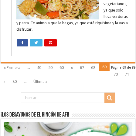
vegetarianos,
ya que solo
lleva verduras
y pasta. Te animo a que la hagas, ya que está riquísima y la vas a
disfrutar.
69
« Primera
...
40
50
60
«
67
68
Página 69 de 89
70
71
»
80
...
Última »
¡Los desayunos de El Rincón de Afi!