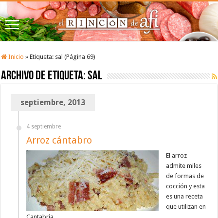
Inicio
»
Etiqueta:
sal
(Página 69)
Archivo de etiqueta:
sal
septiembre, 2013
4 septiembre
Arroz cántabro
El arroz
admite miles
de formas de
cocción y esta
es una receta
que utilizan en
Cantabria.