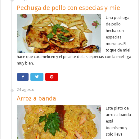
Pechuga de pollo con especias y miel
Una pechuga
de pollo
hecha con
especias
morunas. El
toque de miel
hace que caramelicen y el picante de las especias con la miel liga
muy bien.
24 agosto
Arroz a banda
Este plato de
arroz a banda
está
buenísimo y
solo lleva