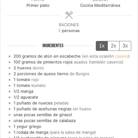
Primer plato
Cocina Mediterránea
RACIONES
2
personas
1x
2x
3x
INGREDIENTES
200
gramos de
atún en escabeche
(en esta ocasión
casero
)
100
gramos de
pimientos rojos
asados (también caseros)
2
huevos
duros
2
porciones de
queso tierno
de Burgos
1
tomate
rojo
1
tomate
kumato
1/2
manga
1/2
aguacate
1
puñado de
nueces
peladas
1
puñado de
aceitunas negras
sin hueso
unas
pocas
semillas de girasol
unas
pocas
semillas de calabaza
1
yogur griego
1
rodaja de
manga
(para la salsa de manga)
1/2
cucharadita de
cúrcuma
(para la salsa de manga)