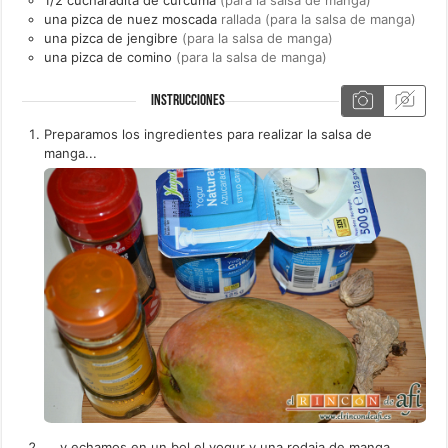
una
pizca de
nuez moscada
rallada (para la salsa de manga)
una
pizca de
jengibre
(para la salsa de manga)
una
pizca de
comino
(para la salsa de manga)
INSTRUCCIONES
Preparamos los ingredientes para realizar la salsa de
manga...
... y echamos en un bol el yogur y una rodaja de manga