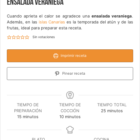
Ensalada veraniega
Cuando aprieta el calor se agradece una
ensalada veraniega
.
Además, en las
islas Canarias
es la temporada del atún y de las
frutas, ideal para preparar esta receta.
Sin votaciones
Imprimir receta
Pinear receta
TIEMPO DE
TIEMPO DE
TIEMPO TOTAL
minutos
PREPARACIÓN
COCCIÓN
25
minutos
minutos
minutos
15
minutos
10
minutos
PLATO
COCINA