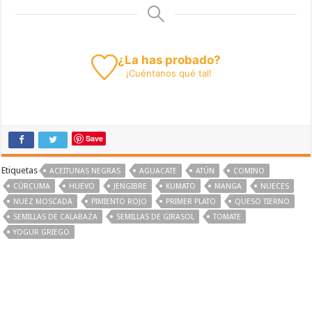
¿La has probado?
¡
Cuéntanos
qué tal!
Save
Etiquetas
ACEITUNAS NEGRAS
AGUACATE
ATÚN
COMINO
CÚRCUMA
HUEVO
JENGIBRE
KUMATO
MANGA
NUECES
NUEZ MOSCADA
PIMIENTO ROJO
PRIMER PLATO
QUESO TIERNO
SEMILLAS DE CALABAZA
SEMILLAS DE GIRASOL
TOMATE
YOGUR GRIEGO