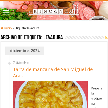
Inicio
»
Etiqueta:
levadura
Archivo de etiqueta:
levadura
diciembre, 2024
7 diciembre
Tarta de manzana de San Miguel de
Aras
Prepara
la
tradicio
nal