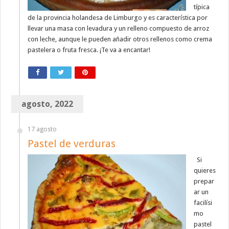
típica
de la provincia holandesa de Limburgo y es característica por
llevar una masa con levadura y un relleno compuesto de arroz
con leche, aunque le pueden añadir otros rellenos como crema
pastelera o fruta fresca. ¡Te va a encantar!
agosto, 2022
17 agosto
Pastel de verduras
Si
quieres
prepar
ar un
facilísi
mo
pastel