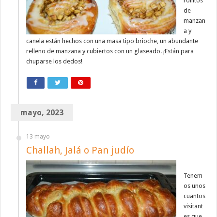
rollitos
de
manzan
a y
canela están hechos con una masa tipo brioche, un abundante
relleno de manzana y cubiertos con un glaseado. ¡Están para
chuparse los dedos!
mayo, 2023
13 mayo
Challah, Jalá o Pan judío
Tenem
os unos
cuantos
visitant
es que