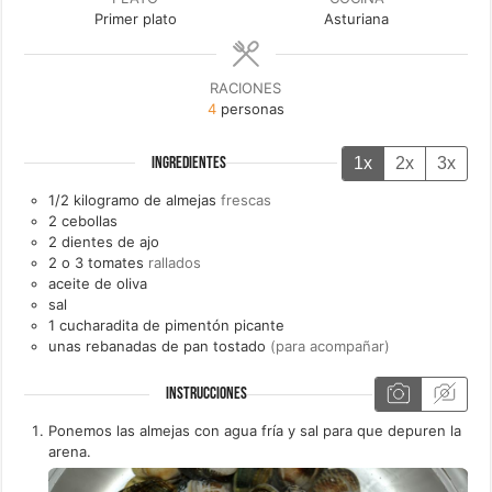
Primer plato
Asturiana
RACIONES
4
personas
1x
2x
3x
INGREDIENTES
1/2
kilogramo de
almejas
frescas
2
cebollas
2
dientes de
ajo
2 o 3
tomates
rallados
aceite de oliva
sal
1
cucharadita de
pimentón picante
unas
rebanadas de
pan tostado
(para acompañar)
INSTRUCCIONES
Ponemos las almejas con agua fría y sal para que depuren la
arena.