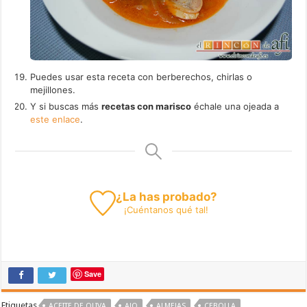
Puedes usar esta receta con berberechos, chirlas o
mejillones.
Y si buscas más
recetas con marisco
échale una ojeada a
este enlace
.
¿La has probado?
¡
Cuéntanos
qué tal!
Save
Etiquetas
ACEITE DE OLIVA
AJO
ALMEJAS
CEBOLLA