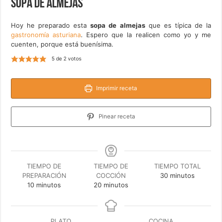
Sopa de almejas
Hoy he preparado esta
sopa de almejas
que es típica de la
gastronomía asturiana
. Espero que la realicen como yo y me
cuenten, porque está buenísima.
5
de
2
votos
Imprimir receta
Pinear receta
TIEMPO DE
TIEMPO DE
TIEMPO TOTAL
minutos
PREPARACIÓN
COCCIÓN
30
minutos
minutos
minutos
10
minutos
20
minutos
PLATO
COCINA