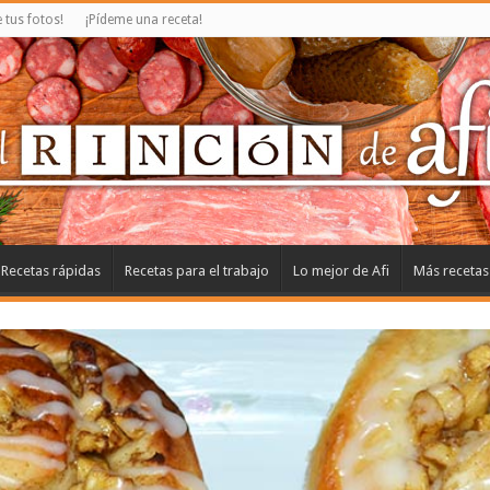
tus fotos!
¡Pídeme una receta!
Recetas rápidas
Recetas para el trabajo
Lo mejor de Afi
Más recetas