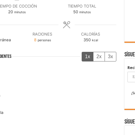
IEMPO DE COCCIÓN
TIEMPO TOTAL
minutos
minutos
20
50
minutos
minutos
RACIONES
CALORÍAS
rránea
8
350
personas
kcal
Sígu
1x
2x
3x
DIENTES
Rec
a
la
Sígue