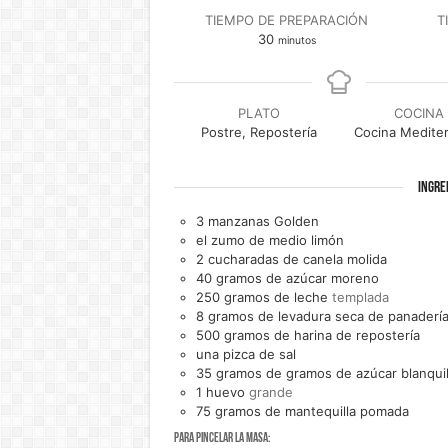
TIEMPO DE PREPARACIÓN
T
minutos
30
minutos
PLATO
COCINA
Postre, Repostería
Cocina Medite
INGRE
3
manzanas Golden
el zumo de medio
limón
2
cucharadas de
canela molida
40
gramos de
azúcar moreno
250
gramos de
leche
templada
8
gramos de
levadura seca de panaderí
500
gramos de
harina de repostería
una
pizca de
sal
35
gramos de
gramos de azúcar blanquil
1
huevo
grande
75
gramos de
mantequilla pomada
Para pincelar la masa: