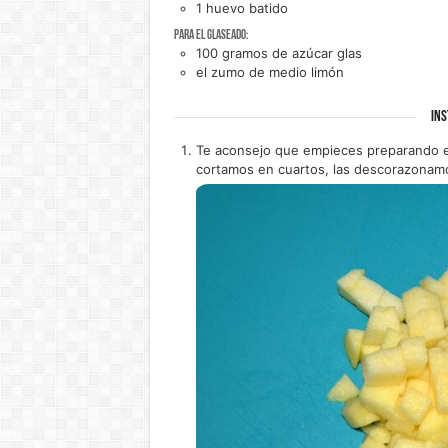
1
huevo batido
Para el glaseado:
100
gramos de
azúcar glas
el zumo de medio
limón
INS
Te aconsejo que empieces preparando el
cortamos en cuartos, las descorazonamo