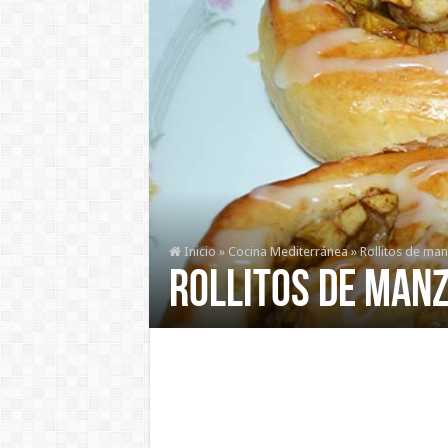
Inicio
»
Cocina Mediterránea
»
Rollitos de man
Rollitos de man