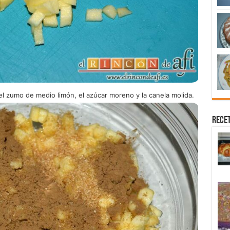
 el zumo de medio limón, el azúcar moreno y la canela molida.
Recet