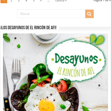
2
3
4
5
»
...
Última »
Página 1 de 9
¡Los desayunos de El Rincón de Afi!