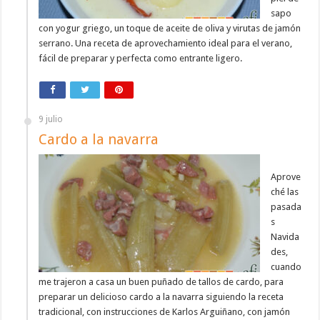
sapo
con yogur griego, un toque de aceite de oliva y virutas de jamón
serrano. Una receta de aprovechamiento ideal para el verano,
fácil de preparar y perfecta como entrante ligero.
9 julio
Cardo a la navarra
Aprove
ché las
pasada
s
Navida
des,
cuando
me trajeron a casa un buen puñado de tallos de cardo, para
preparar un delicioso cardo a la navarra siguiendo la receta
tradicional, con instrucciones de Karlos Arguiñano, con jamón