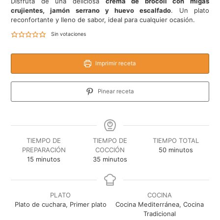
Disfruta de una deliciosa
crema de brócoli con migas
crujientes, jamón serrano y huevo escalfado
. Un plato
reconfortante y lleno de sabor, ideal para cualquier ocasión.
Sin votaciones
Imprimir receta
Pinear receta
TIEMPO DE
TIEMPO DE
TIEMPO TOTAL
minutos
PREPARACIÓN
COCCIÓN
50
minutos
minutos
minutos
15
minutos
35
minutos
PLATO
COCINA
Plato de cuchara, Primer plato
Cocina Mediterránea, Cocina
Tradicional