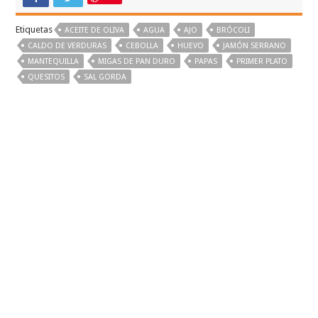
Etiquetas
ACEITE DE OLIVA
AGUA
AJO
BRÓCOLI
CALDO DE VERDURAS
CEBOLLA
HUEVO
JAMÓN SERRANO
MANTEQUILLA
MIGAS DE PAN DURO
PAPAS
PRIMER PLATO
QUESITOS
SAL GORDA