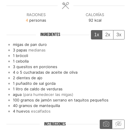
RACIONES
CALORÍAS
4
personas
92
kcal
1x
2x
3x
INGREDIENTES
migas de pan duro
3
papas
medianas
1
brócoli
1
cebolla
3
quesitos en porciones
4 o 5
cucharadas de
aceite de oliva
2
dientes de
ajo
1
puñadito de
sal gorda
1
litro de
caldo de verduras
agua
(para humedecer las migas)
100
gramos de
jamón serrano en taquitos pequeños
40
gramos de
mantequilla
4
huevos
escalfados
INSTRUCCIONES