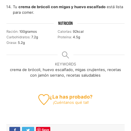
Tu
crema de brócoli con migas y huevo escalfado
está lista
para comer.
NUTRICIÓN
Ración:
100
gramos
Calorías:
92
kcal
Carbohidratos:
7.2
g
Proteina:
4.5
g
Grasa:
5.2
g
KEYWORDS
crema de brócoli, huevo escalfado, migas crujientes, recetas
con jamón serrano, recetas saludables
¿La has probado?
¡
Cuéntanos
qué tal!
Save