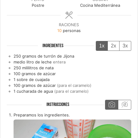
Postre
Cocina Mediterránea
RACIONES
10
personas
1x
2x
3x
INGREDIENTES
250
gramos de
turrón de Jijona
medio litro de
leche
entera
250
mililitros de
nata
100
gramos de
azúcar
1
sobre de
cuajada
100
gramos de
azúcar
(para el caramelo)
1
cucharada de
agua
(para el caramelo)
INSTRUCCIONES
Preparamos los ingredientes.