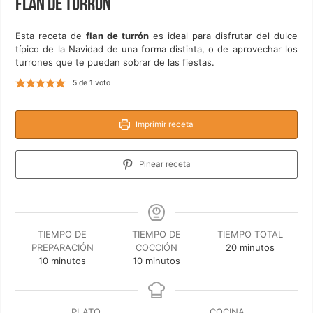
Flan de turrón
Esta receta de
flan de turrón
es ideal para disfrutar del dulce
típico de la Navidad de una forma distinta, o de aprovechar los
turrones que te puedan sobrar de las fiestas.
5
de 1 voto
Imprimir receta
Pinear receta
TIEMPO DE
TIEMPO DE
TIEMPO TOTAL
minutos
PREPARACIÓN
COCCIÓN
20
minutos
minutos
minutos
10
minutos
10
minutos
PLATO
COCINA