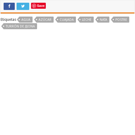
Save
Etiquetas
AGUA
AZÚCAR
CUAJADA
LECHE
NATA
POSTRE
TURRÓN DE JIJONA