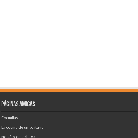
Páginas amigas
Cocinillas
La cocina de un solitario
No sólo de lechuga