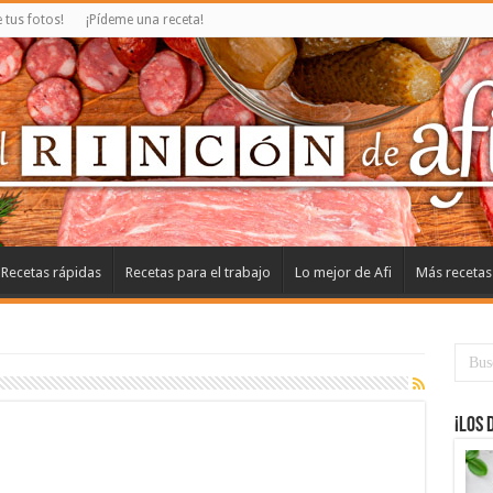
tus fotos!
¡Pídeme una receta!
Recetas rápidas
Recetas para el trabajo
Lo mejor de Afi
Más recetas
¡Los 