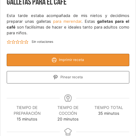
Galletas para el café
Esta tarde estaba acompañada de mis nietos y decidimos
preparar unas galletas
para merendar
. Estas
galletas para el
café
son facilísimas de hacer e ideales tanto para adultos como
para niños.
Sin votaciones
Imprimir receta
Pinear receta
TIEMPO DE
TIEMPO DE
TIEMPO TOTAL
minutos
PREPARACIÓN
COCCIÓN
35
minutos
minutos
minutos
15
minutos
20
minutos