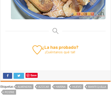
¿La has probado?
¡
Cuéntanos
qué tal!
Save
Etiquetas
ALMENDRA
AZÚCAR
HARINA
HUEVO
MANTEQUILLA
POSTRE