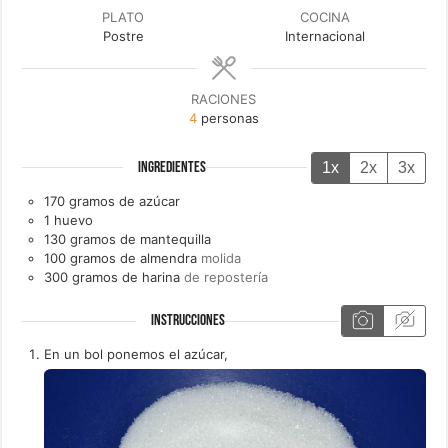
PLATO
COCINA
Postre
Internacional
RACIONES
4
personas
1x
2x
3x
INGREDIENTES
170
gramos de
azúcar
1
huevo
130
gramos de
mantequilla
100
gramos de
almendra
molida
300
gramos de
harina
de repostería
INSTRUCCIONES
En un bol ponemos el azúcar,