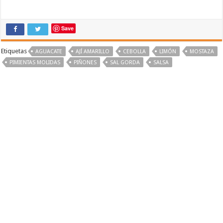
Save
Etiquetas
AGUACATE
AJÍ AMARILLO
CEBOLLA
LIMÓN
MOSTAZA
PIMIENTAS MOLIDAS
PIÑONES
SAL GORDA
SALSA