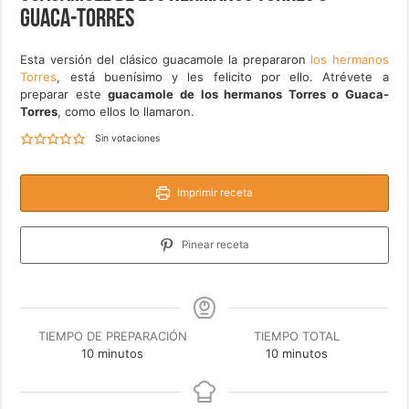
Guaca-Torres
Esta versión del clásico guacamole la prepararon
los hermanos
Torres
, está buenísimo y les felicito por ello. Atrévete a
preparar este
guacamole de los hermanos Torres o Guaca-
Torres
, como ellos lo llamaron.
Sin votaciones
Imprimir receta
Pinear receta
TIEMPO DE PREPARACIÓN
TIEMPO TOTAL
minutos
minutos
10
minutos
10
minutos