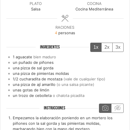
PLATO
COCINA
Salsa
Cocina Mediterránea
RACIONES
4
personas
1x
2x
3x
INGREDIENTES
1
aguacate
bien maduro
un
puñado de
piñones
una
pizca de
sal gorda
una
pizca de
pimientas molidas
1/2
cucharadita de
mostaza
(vale de cualquier tipo)
una
pizca de
ají amarillo
(o una salsa picante)
unas
gotas de
limón
un
trozo de
cebolleta
o chalota picadita
INSTRUCCIONES
Empezamos la elaboración poniendo en un mortero los
piñones con la sal gorda y las pimientas molidas,
machacando bien con la mano del mortero.