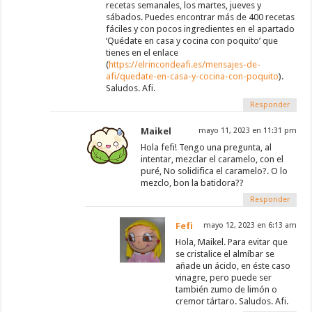
recetas semanales, los martes, jueves y
sábados. Puedes encontrar más de 400 recetas
fáciles y con pocos ingredientes en el apartado
‘Quédate en casa y cocina con poquito’ que
tienes en el enlace
(
https://elrincondeafi.es/mensajes-de-
afi/quedate-en-casa-y-cocina-con-poquito
).
Saludos. Afi.
Responder
Maikel
mayo 11, 2023 en 11:31 pm
Hola fefi! Tengo una pregunta, al
intentar, mezclar el caramelo, con el
puré, No solidifica el caramelo?. O lo
mezclo, bon la batidora??
Responder
Fefi
mayo 12, 2023 en 6:13 am
Hola, Maikel. Para evitar que
se cristalice el almíbar se
añade un ácido, en éste caso
vinagre, pero puede ser
también zumo de limón o
cremor tártaro. Saludos. Afi.