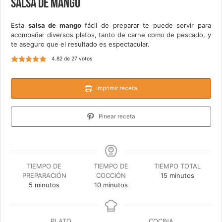
Salsa de mango
Esta
salsa de mango
fácil de preparar te puede servir para
acompañar diversos platos, tanto de carne como de pescado, y
te aseguro que el resultado es espectacular.
4.82
de
27
votos
Imprimir receta
Pinear receta
TIEMPO DE
TIEMPO DE
TIEMPO TOTAL
minutos
PREPARACIÓN
COCCIÓN
15
minutos
minutos
minutos
5
minutos
10
minutos
PLATO
COCINA