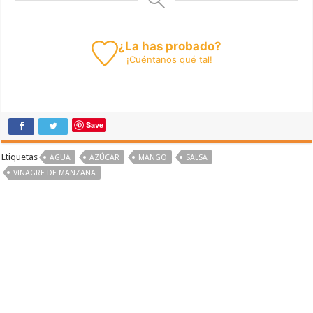
¿La has probado?
¡
Cuéntanos
qué tal!
Save
Etiquetas
AGUA
AZÚCAR
MANGO
SALSA
VINAGRE DE MANZANA