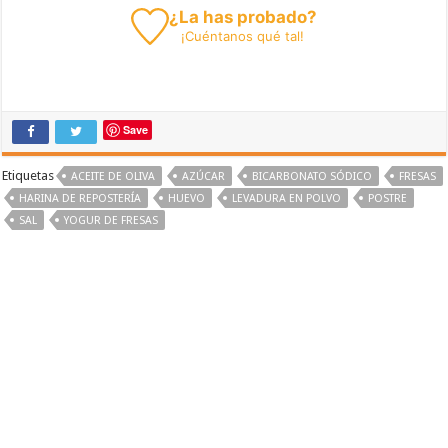
¿La has probado?
¡
Cuéntanos
qué tal!
Save
Etiquetas
ACEITE DE OLIVA
AZÚCAR
BICARBONATO SÓDICO
FRESAS
HARINA DE REPOSTERÍA
HUEVO
LEVADURA EN POLVO
POSTRE
SAL
YOGUR DE FRESAS