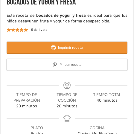
Bocados de yogur y fresa
Esta receta de
bocados de yogur y fresa
es ideal para que los
niños desayunen fruta y yogur de forma desapercibida.
5
de 1 voto
Imprimir receta
Pinear receta
TIEMPO DE
TIEMPO DE
TIEMPO TOTAL
minutos
PREPARACIÓN
COCCIÓN
40
minutos
minutos
minutos
20
minutos
20
minutos
PLATO
COCINA
Postre
Cocina Mediterránea