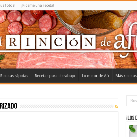
us fotos!
¡Pídeme una receta!
Recetas rápidas
Recetas para el trabajo
Lo mejor de Afi
Más recetas
rizado
¡Los 