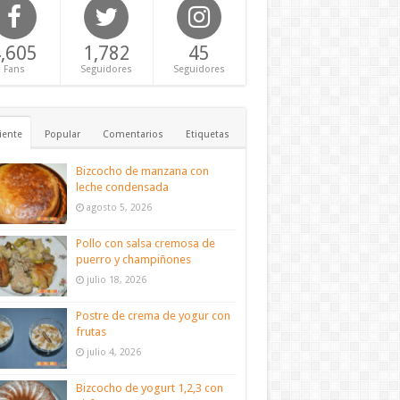
,605
1,782
45
Fans
Seguidores
Seguidores
iente
Popular
Comentarios
Etiquetas
Bizcocho de manzana con
leche condensada
agosto 5, 2026
Pollo con salsa cremosa de
puerro y champiñones
julio 18, 2026
Postre de crema de yogur con
frutas
julio 4, 2026
Bizcocho de yogurt 1,2,3 con