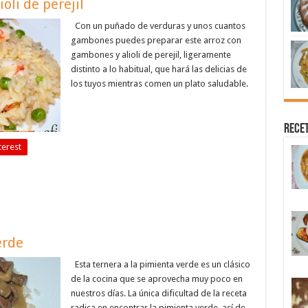
oli de perejil
Con un puñado de verduras y unos cuantos
gambones puedes preparar este arroz con
gambones y alioli de perejil, ligeramente
distinto a lo habitual, que hará las delicias de
los tuyos mientras comen un plato saludable.
Recet
terest
erde
Esta ternera a la pimienta verde es un clásico
de la cocina que se aprovecha muy poco en
nuestros días. La única dificultad de la receta
radica en encontrar la pimienta verde, así de