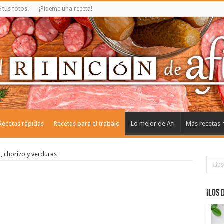
tus fotos!
¡Pídeme una receta!
Recetas rápidas
Recetas para el trabajo
Lo mejor de Afi
Más recetas
, chorizo y verduras
¡Los 