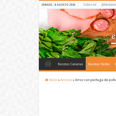
Sobre mí
¡Mándame 
SÁBADO , 8 AGOSTO 2026
Recetas Canarias
Recetas fáciles
Inicio
»
Arroces
»
Arroz con pechuga de pollo