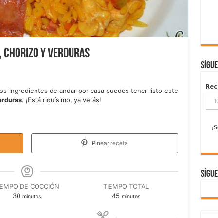
, chorizo y verduras
Sígu
Rec
s ingredientes de andar por casa puedes tener listo este
erduras
. ¡Está riquísimo, ya verás!
Pinear receta
Sígue
IEMPO DE COCCIÓN
TIEMPO TOTAL
minutos
minutos
30
45
minutos
minutos