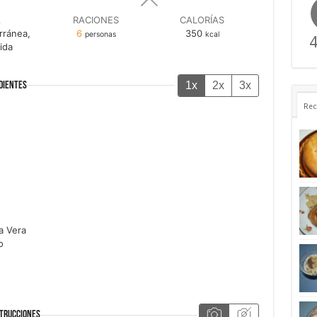
A
RACIONES
CALORÍAS
rránea,
6
350
personas
kcal
4
ida
1x
2x
3x
DIENTES
Rec
a Vera
o
TRUCCIONES