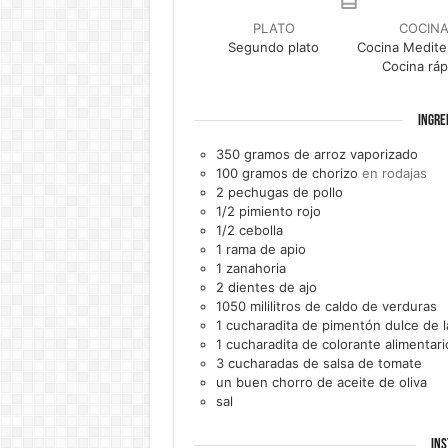
PLATO
COCIN
Segundo plato
Cocina Medite
Cocina ráp
INGRE
350
gramos de
arroz vaporizado
100
gramos de
chorizo
en rodajas
2
pechugas de pollo
1/2
pimiento rojo
1/2
cebolla
1
rama de
apio
1
zanahoria
2
dientes de
ajo
1050
mililitros de
caldo de verduras
1
cucharadita de
pimentón dulce de l
1
cucharadita de
colorante alimentari
3
cucharadas de
salsa de tomate
un
buen chorro de
aceite de oliva
sal
INS