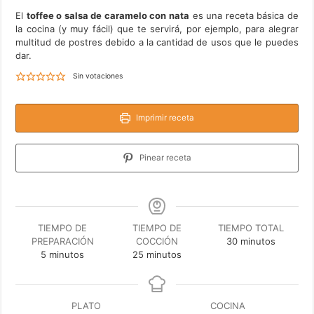
El
toffee o salsa de caramelo con nata
es una receta básica de
la cocina (y muy fácil) que te servirá, por ejemplo, para alegrar
multitud de postres debido a la cantidad de usos que le puedes
dar.
Sin votaciones
Imprimir receta
Pinear receta
TIEMPO DE
TIEMPO DE
TIEMPO TOTAL
minutos
PREPARACIÓN
COCCIÓN
30
minutos
minutos
minutos
5
minutos
25
minutos
PLATO
COCINA