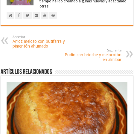
tiempo he ido creando algunas nuevas y adaptando
otras.
Anterior
Arroz meloso con butifarra y
pimentón ahumado
Siguiente
Pudin con brioche y melocotón
en almíbar
Artículos relacionados