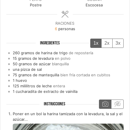
Postre
Escocesa
RACIONES
6
personas
1x
2x
3x
INGREDIENTES
260
gramos de
harina de trigo
de repostería
15
gramos de
levadura
en polvo
50
gramos de
azúcar
blanquilla
una
pizca de
sal
75
gramos de
mantequilla
bien fría cortada en cubitos
1
huevo
125
mililitros de
leche
entera
1
cucharadita de
extracto de vainilla
INSTRUCCIONES
Poner en un bol la harina tamizada con la levadura, la sal y el
azúcar...