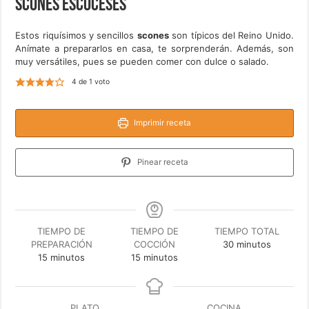
Scones escoceses
Estos riquísimos y sencillos
scones
son típicos del Reino Unido.
Anímate a prepararlos en casa, te sorprenderán. Además, son
muy versátiles, pues se pueden comer con dulce o salado.
4
de 1 voto
Imprimir receta
Pinear receta
TIEMPO DE
TIEMPO DE
TIEMPO TOTAL
minutos
PREPARACIÓN
COCCIÓN
30
minutos
minutos
minutos
15
minutos
15
minutos
PLATO
COCINA