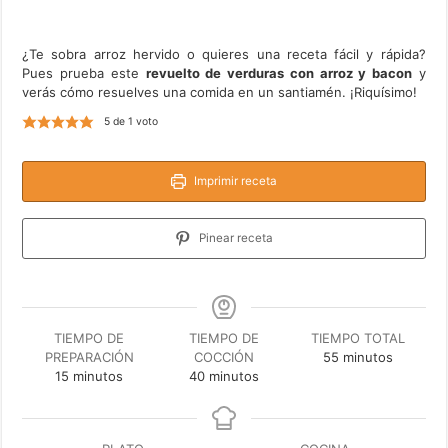
¿Te sobra arroz hervido o quieres una receta fácil y rápida?
Pues prueba este
revuelto de verduras con arroz y bacon
y
verás cómo resuelves una comida en un santiamén. ¡Riquísimo!
5
de 1 voto
Imprimir receta
Pinear receta
TIEMPO DE
TIEMPO DE
TIEMPO TOTAL
minutos
PREPARACIÓN
COCCIÓN
55
minutos
minutos
minutos
15
minutos
40
minutos