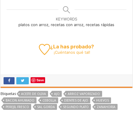
KEYWORDS
platos con arroz, recetas con arroz, recetas rápidas
¿La has probado?
¡
Cuéntanos
qué tal!
Save
Etiquetas
ACEITE DE OLIVA
AJO
ARROZ VAPORIZADO
BACON AHUMADO
CEBOLLA
DIENTES DE AJO
HUEVOS
PEREJIL FRESCO
SAL GORDA
SEGUNDO PLATO
ZANAHORIA