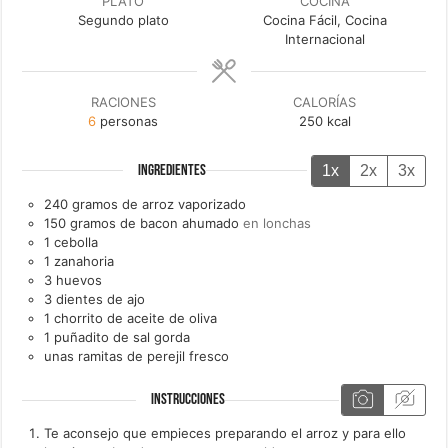
PLATO
COCINA
Segundo plato
Cocina Fácil, Cocina
Internacional
RACIONES
CALORÍAS
6
personas
250
kcal
1x
2x
3x
INGREDIENTES
240
gramos de
arroz vaporizado
150
gramos de
bacon ahumado
en lonchas
1
cebolla
1
zanahoria
3
huevos
3
dientes de
ajo
1
chorrito de
aceite de oliva
1
puñadito de
sal gorda
unas
ramitas de
perejil fresco
INSTRUCCIONES
Te aconsejo que empieces preparando el arroz y para ello