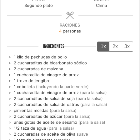
Segundo plato
China
RACIONES
4
personas
1x
2x
3x
INGREDIENTES
1
kilo de
pechugas de pollo
2
cucharaditas de
bicarbonato sódico
2
cucharadas de
maizena
1
cucharadita de
vinagre de arroz
1
trozo de
jengibre
1
cebolleta
(incluyendo la parte verde)
1
cucharadita de
vinagre de arroz
(para la salsa)
2
cucharaditas de
salsa de soja
(para la salsa)
2
cucharaditas de
salsa de ostras
(para la salsa)
pimientas molidas
(para la salsa)
2
cucharaditas de
azúcar
(para la salsa)
unas
gotas de
aceite de sésamo
(para la salsa)
1/2
taza de
agua
(para la salsa)
2
cucharadas de
aceite de oliva
suave
1
taza de
almendras
tostadas