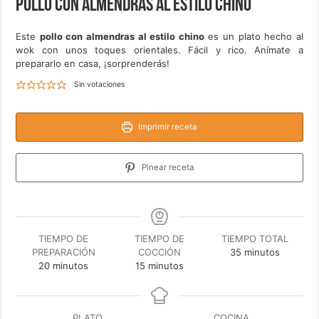
Pollo con almendras al estilo chino
Este
pollo con almendras al estilo chino
es un plato hecho al
wok con unos toques orientales. Fácil y rico. Anímate a
prepararlo en casa, ¡sorprenderás!
Sin votaciones
Imprimir receta
Pinear receta
TIEMPO DE
TIEMPO DE
TIEMPO TOTAL
minutos
PREPARACIÓN
COCCIÓN
35
minutos
minutos
minutos
20
minutos
15
minutos
PLATO
COCINA