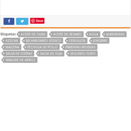
Save
Etiquetas
ACEITE DE OLIVA
ACEITE DE SÉSAMO
AGUA
ALMENDRAS
AZÚCAR
BICARBONATO SÓDICO
CEBOLLETA
JENGIBRE
MAIZENA
PECHUGA DE POLLO
PIMIENTAS MOLIDAS
SALSA DE OSTRAS
SALSA DE SOJA
SEGUNDO PLATO
VINAGRE DE ARROZ