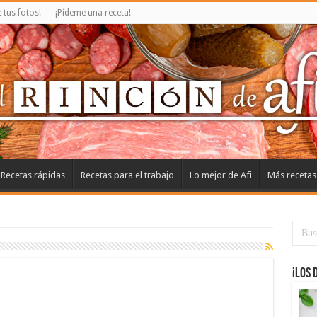
tus fotos!
¡Pídeme una receta!
Recetas rápidas
Recetas para el trabajo
Lo mejor de Afi
Más recetas
¡Los 