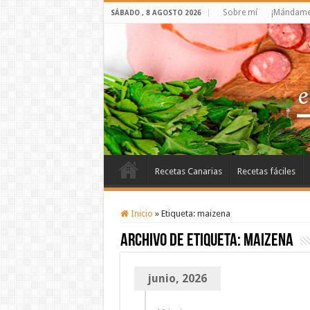
Sobre mí
¡Mándame 
SÁBADO , 8 AGOSTO 2026
Recetas Canarias
Recetas fáciles
Inicio
»
Etiqueta:
maizena
Archivo de etiqueta:
maizena
junio, 2026