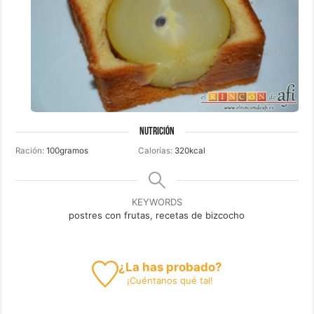
NUTRICIÓN
Ración:
100
gramos
Calorías:
320
kcal
KEYWORDS
postres con frutas, recetas de bizcocho
¿La has probado?
¡
Cuéntanos
qué tal!