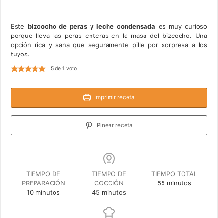
Este
bizcocho de peras y leche condensada
es muy curioso
porque lleva las peras enteras en la masa del bizcocho. Una
opción rica y sana que seguramente pille por sorpresa a los
tuyos.
5
de 1 voto
Imprimir receta
Pinear receta
TIEMPO DE
TIEMPO DE
TIEMPO TOTAL
minutos
PREPARACIÓN
COCCIÓN
55
minutos
minutos
minutos
10
minutos
45
minutos