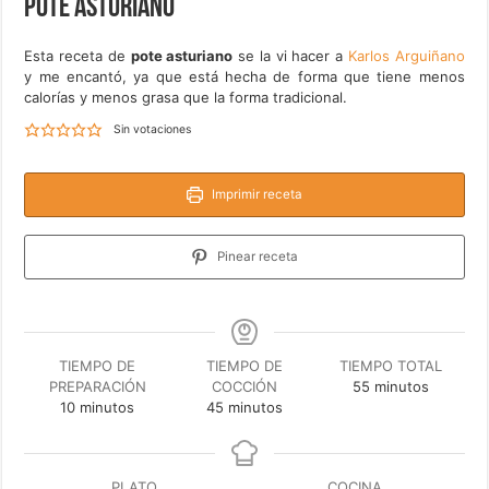
Pote asturiano
Esta receta de
pote asturiano
se la vi hacer a
Karlos Arguiñano
y me encantó, ya que está hecha de forma que tiene menos
calorías y menos grasa que la forma tradicional.
Sin votaciones
Imprimir receta
Pinear receta
TIEMPO DE
TIEMPO DE
TIEMPO TOTAL
minutos
PREPARACIÓN
COCCIÓN
55
minutos
minutos
minutos
10
minutos
45
minutos
PLATO
COCINA