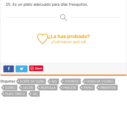
Es un plato adecuado para días fresquitos.
¿La has probado?
¡
Cuéntanos
qué tal!
Save
Etiquetas
ACEITE DE OLIVA
AJO
CHORIZO
HOJAS DE COLINO
JUDÍAS
LACÓN
MORCILLA
PANCETA
PAPAS
PIMENTÓN
PLATO ÚNICO
SAL