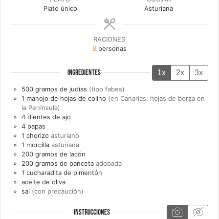
Plato único
Asturiana
RACIONES
8
personas
1x
2x
3x
INGREDIENTES
500
gramos de
judías
(tipo fabes)
1
manojo de
hojas de colino
(en Canarias; hojas de berza en
la Península)
4
dientes de
ajo
4
papas
1
chorizo
asturiano
1
morcilla
asturiana
200
gramos de
lacón
200
gramos de
panceta
adobada
1
cucharadita de
pimentón
aceite de oliva
sal
(con precaución)
INSTRUCCIONES