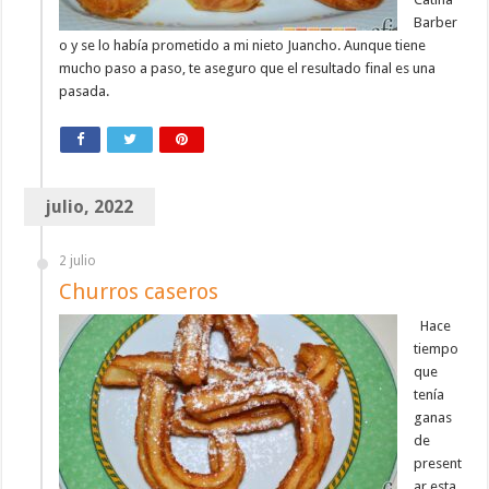
Barber
o y se lo había prometido a mi nieto Juancho. Aunque tiene
mucho paso a paso, te aseguro que el resultado final es una
pasada.
julio, 2022
2 julio
Churros caseros
Hace
tiempo
que
tenía
ganas
de
present
ar esta