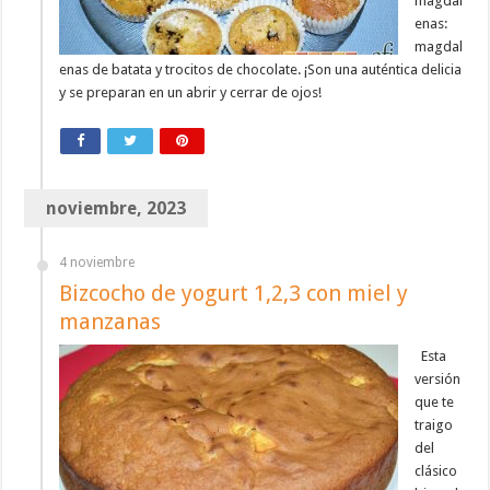
magdal
enas:
magdal
enas de batata y trocitos de chocolate. ¡Son una auténtica delicia
y se preparan en un abrir y cerrar de ojos!
noviembre, 2023
4 noviembre
Bizcocho de yogurt 1,2,3 con miel y
manzanas
Esta
versión
que te
traigo
del
clásico