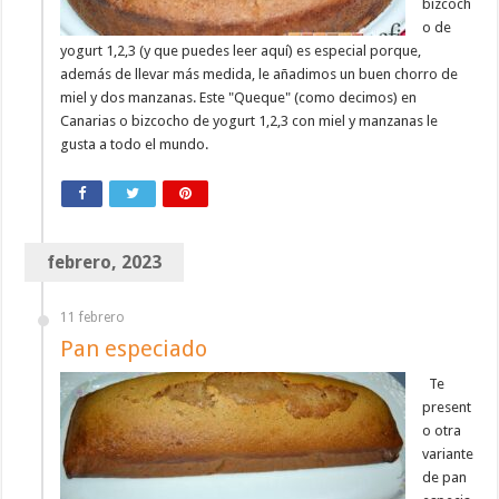
bizcoch
o de
yogurt 1,2,3 (y que puedes leer aquí) es especial porque,
además de llevar más medida, le añadimos un buen chorro de
miel y dos manzanas. Este "Queque" (como decimos) en
Canarias o bizcocho de yogurt 1,2,3 con miel y manzanas le
gusta a todo el mundo.
febrero, 2023
11 febrero
Pan especiado
Te
present
o otra
variante
de pan