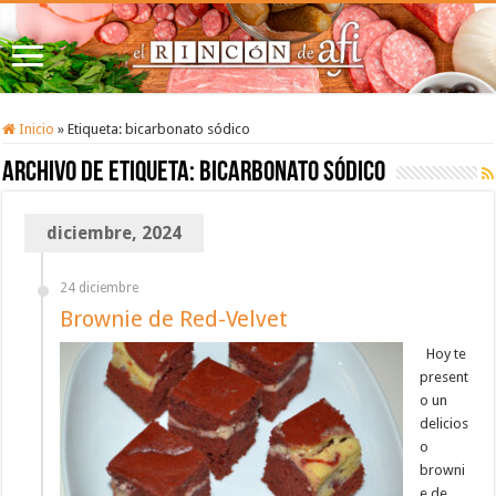
Inicio
»
Etiqueta:
bicarbonato sódico
Archivo de etiqueta:
bicarbonato sódico
diciembre, 2024
24 diciembre
Brownie de Red-Velvet
Hoy te
present
o un
delicios
o
browni
e de