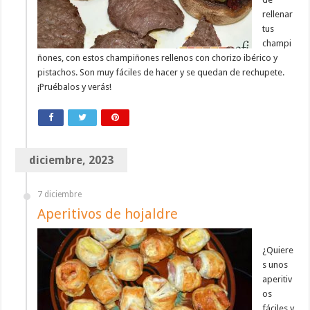
rellenar
tus
champi
ñones, con estos champiñones rellenos con chorizo ibérico y
pistachos. Son muy fáciles de hacer y se quedan de rechupete.
¡Pruébalos y verás!
diciembre, 2023
7 diciembre
Aperitivos de hojaldre
¿Quiere
s unos
aperitiv
os
fáciles y