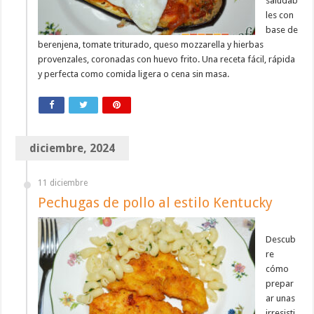
saludab
les con
base de
berenjena, tomate triturado, queso mozzarella y hierbas
provenzales, coronadas con huevo frito. Una receta fácil, rápida
y perfecta como comida ligera o cena sin masa.
diciembre, 2024
11 diciembre
Pechugas de pollo al estilo Kentucky
Descub
re
cómo
prepar
ar unas
irresisti