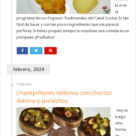
la vi en
el
programa de Los Fogones Tradicionales del Canal Cocina. Es tan
fácil de hacer y con tan pocos ingredientes que me pareció
perfecta. Si tienes poquito tiempo te resuelven una comida en un
periquete. ¡Pruébalos!
febrero, 2024
7 febrero
Champiñones rellenos con chorizo
ibérico y pistachos
Hoy te
traigo
otra
forma
de