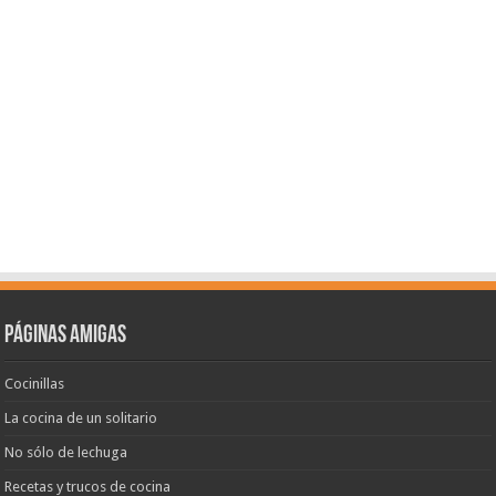
Páginas amigas
Cocinillas
La cocina de un solitario
No sólo de lechuga
Recetas y trucos de cocina