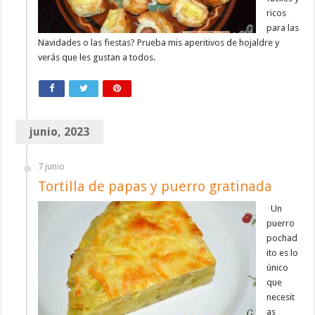
ricos
para las
Navidades o las fiestas? Prueba mis aperitivos de hojaldre y
verás que les gustan a todos.
junio, 2023
7 junio
Tortilla de papas y puerro gratinada
Un
puerro
pochad
ito es lo
único
que
necesit
as