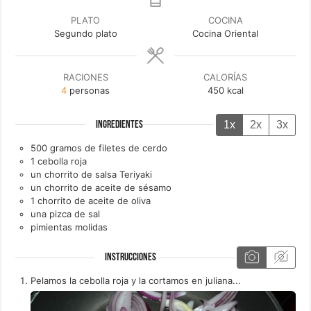
PLATO
COCINA
Segundo plato
Cocina Oriental
RACIONES
CALORÍAS
4
personas
450
kcal
1x
2x
3x
INGREDIENTES
500
gramos de
filetes de cerdo
1
cebolla roja
un
chorrito de
salsa Teriyaki
un
chorrito de
aceite de sésamo
1
chorrito de
aceite de oliva
una
pizca de
sal
pimientas molidas
INSTRUCCIONES
Pelamos la cebolla roja y la cortamos en juliana...