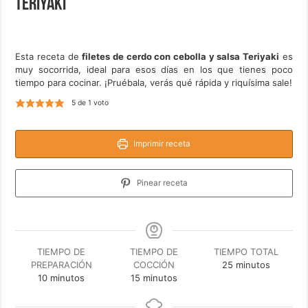
Teriyaki
Esta receta de
filetes de cerdo con cebolla y salsa Teriyaki
es
muy socorrida, ideal para esos días en los que tienes poco
tiempo para cocinar. ¡Pruébala, verás qué rápida y riquísima sale!
5
de 1 voto
Imprimir receta
Pinear receta
TIEMPO DE
TIEMPO DE
TIEMPO TOTAL
minutos
PREPARACIÓN
COCCIÓN
25
minutos
minutos
minutos
10
minutos
15
minutos