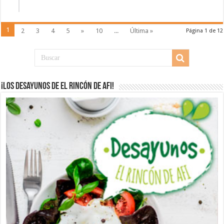
1
2
3
4
5
»
10
...
Última »
Página 1 de 12
¡Los desayunos de El Rincón de Afi!