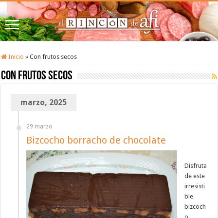
Inicio
»
Con frutos secos
Con frutos secos
marzo, 2025
29 marzo
Bizcocho borracho de chocolate
Disfruta
de este
irresisti
ble
bizcoch
o