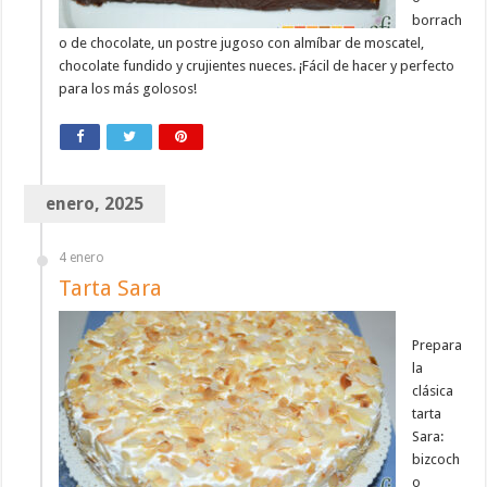
borrach
o de chocolate, un postre jugoso con almíbar de moscatel,
chocolate fundido y crujientes nueces. ¡Fácil de hacer y perfecto
para los más golosos!
enero, 2025
4 enero
Tarta Sara
Prepara
la
clásica
tarta
Sara:
bizcoch
o