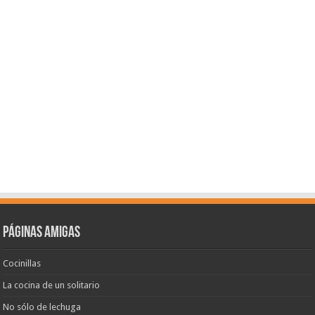
Páginas amigas
Cocinillas
La cocina de un solitario
No sólo de lechuga