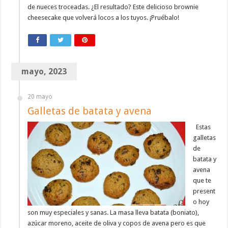
de nueces troceadas. ¿El resultado? Este delicioso brownie
cheesecake que volverá locos a los tuyos. ¡Pruébalo!
mayo, 2023
20 mayo
Galletas de batata y avena
Estas
galletas
de
batata y
avena
que te
present
o hoy
son muy especiales y sanas. La masa lleva batata (boniato),
azúcar moreno, aceite de oliva y copos de avena pero es que