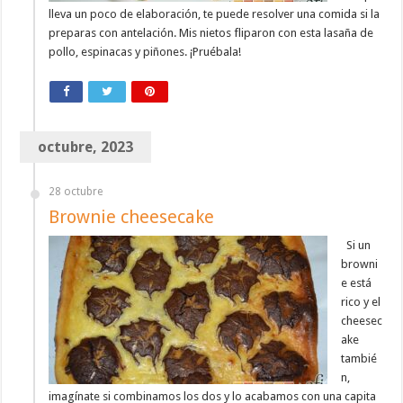
lleva un poco de elaboración, te puede resolver una comida si la
preparas con antelación. Mis nietos fliparon con esta lasaña de
pollo, espinacas y piñones. ¡Pruébala!
octubre, 2023
28 octubre
Brownie cheesecake
Si un
browni
e está
rico y el
cheesec
ake
tambié
n,
imagínate si combinamos los dos y lo acabamos con una capita