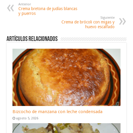
Anterior
Crema bretona de judías blancas
y puerros
Siguiente
Crema de brócoli con migas y
huevo escalfado
Artículos relacionados
Bizcocho de manzana con leche condensada
agosto 5, 2026