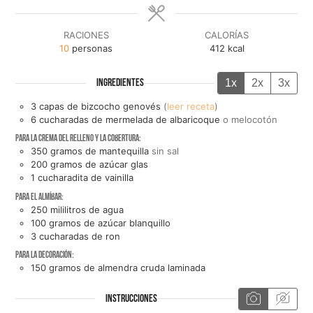
RACIONES
CALORÍAS
10
personas
412
kcal
1x
2x
3x
INGREDIENTES
3
capas de
bizcocho genovés
(
leer receta
)
6
cucharadas de
mermelada de albaricoque
o melocotón
Para la crema del relleno y la cobertura:
350
gramos de
mantequilla
sin sal
200
gramos de
azúcar glas
1
cucharadita de
vainilla
Para el almíbar:
250
mililitros de
agua
100
gramos de
azúcar blanquillo
3
cucharadas de
ron
Para la decoración:
150
gramos de
almendra cruda laminada
INSTRUCCIONES