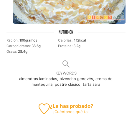
NUTRICIÓN
Ración:
100
gramos
Calorías:
412
kcal
Carbohidratos:
38.6
g
Proteina:
3.2
g
Grasa:
28.4
g
KEYWORDS
almendras laminadas, bizcocho genovés, crema de
mantequilla, postre clásico, tarta sara
¿La has probado?
¡
Cuéntanos
qué tal!