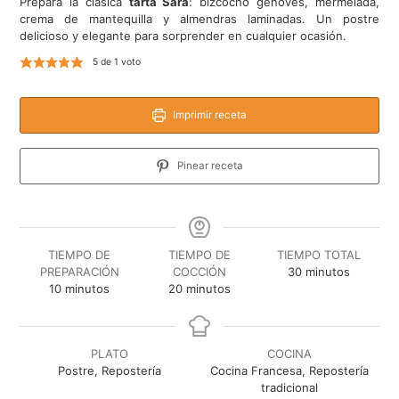
Prepara la clásica
tarta Sara
: bizcocho genovés, mermelada,
crema de mantequilla y almendras laminadas. Un postre
delicioso y elegante para sorprender en cualquier ocasión.
5
de 1 voto
Imprimir receta
Pinear receta
TIEMPO DE
TIEMPO DE
TIEMPO TOTAL
minutos
PREPARACIÓN
COCCIÓN
30
minutos
minutos
minutos
10
minutos
20
minutos
PLATO
COCINA
Postre, Repostería
Cocina Francesa, Repostería
tradicional