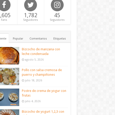
,605
1,782
45
Fans
Seguidores
Seguidores
iente
Popular
Comentarios
Etiquetas
Bizcocho de manzana con
leche condensada
agosto 5, 2026
Pollo con salsa cremosa de
puerro y champiñones
julio 18, 2026
Postre de crema de yogur con
frutas
julio 4, 2026
Bizcocho de yogurt 1,2,3 con