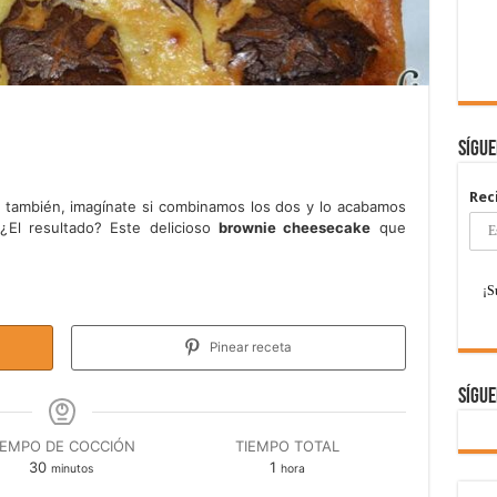
Sígu
Rec
e
también, imagínate si combinamos los dos y lo acabamos
¿El resultado? Este delicioso
brownie cheesecake
que
Pinear receta
Sígue
IEMPO DE COCCIÓN
TIEMPO TOTAL
minutos
hora
30
1
minutos
hora