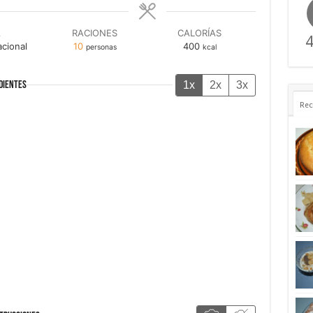
A
RACIONES
CALORÍAS
4
acional
10
400
personas
kcal
1x
2x
3x
DIENTES
Rec