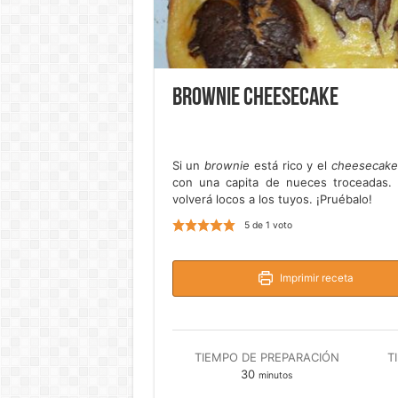
Brownie cheesecake
Si un
brownie
está rico y el
cheesecak
con una capita de nueces troceadas. 
volverá locos a los tuyos. ¡Pruébalo!
5
de 1 voto
Imprimir receta
TIEMPO DE PREPARACIÓN
T
minutos
30
minutos