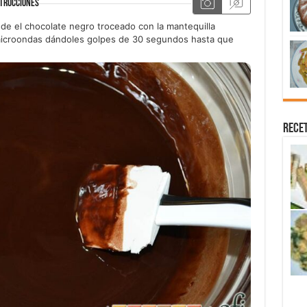
TRUCCIONES
e el chocolate negro troceado con la mantequilla
 microondas dándoles golpes de 30 segundos hasta que
Recet