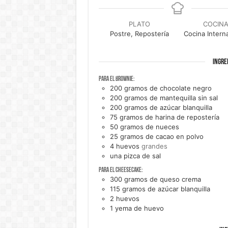
PLATO
COCIN
Postre, Repostería
Cocina Intern
INGRE
Para el brownie:
200
gramos de
chocolate negro
200
gramos de
mantequilla sin sal
200
gramos de
azúcar blanquilla
75
gramos de
harina de repostería
50
gramos de
nueces
25
gramos de
cacao en polvo
4
huevos
grandes
una
pizca de
sal
Para el cheesecake:
300
gramos de
queso crema
115
gramos de
azúcar blanquilla
2
huevos
1
yema de
huevo