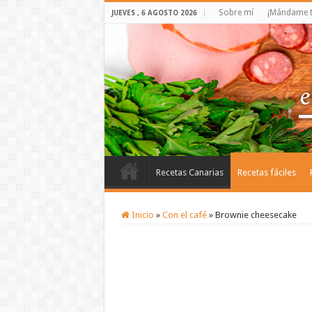
Sobre mí
¡Mándame t
JUEVES , 6 AGOSTO 2026
Recetas Canarias
Recetas fáciles
Inicio
»
Con el café
»
Brownie cheesecake