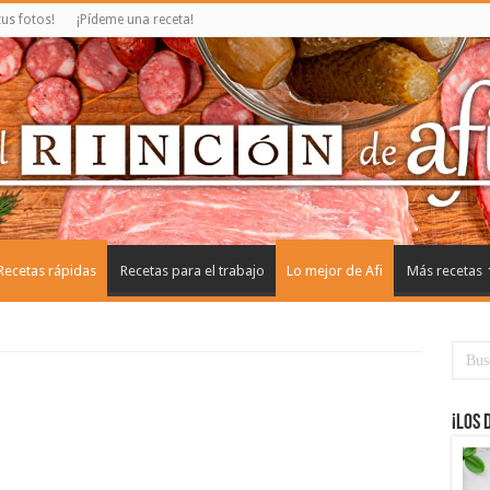
us fotos!
¡Pídeme una receta!
Recetas rápidas
Recetas para el trabajo
Lo mejor de Afi
Más recetas
¡Los 