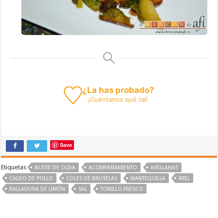
¿La has probado?
¡
Cuéntanos
qué tal!
Save
Etiquetas
ACEITE DE OLIVA
ACOMPAÑAMIENTO
AVELLANAS
CALDO DE POLLO
COLES DE BRUSELAS
MANTEQUILLA
MIEL
RALLADURA DE LIMÓN
SAL
TOMILLO FRESCO