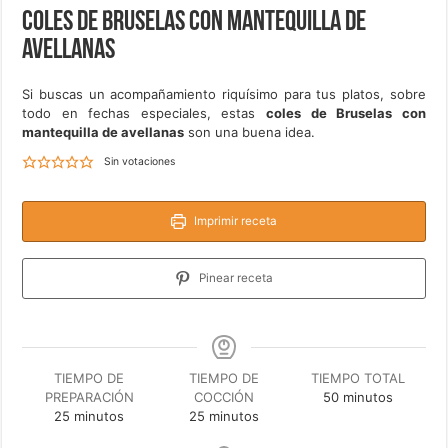
Coles de Bruselas con mantequilla de
avellanas
Si buscas un acompañamiento riquísimo para tus platos, sobre
todo en fechas especiales, estas
coles de Bruselas con
mantequilla de avellanas
son una buena idea.
Sin votaciones
Imprimir receta
Pinear receta
TIEMPO DE
TIEMPO DE
TIEMPO TOTAL
minutos
PREPARACIÓN
COCCIÓN
50
minutos
minutos
minutos
25
minutos
25
minutos